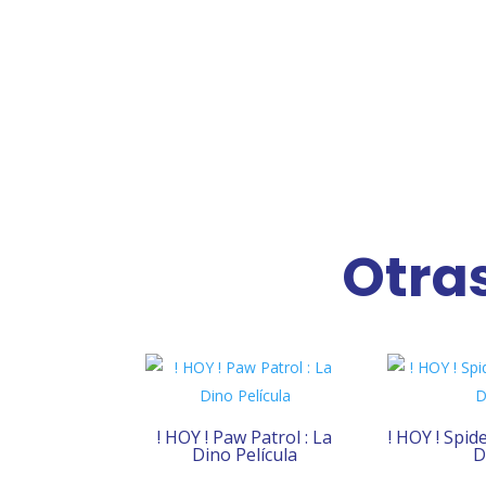
Otras
! HOY ! Paw Patrol : La
! HOY ! Spi
Dino Película
D