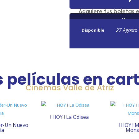
Adquiere tus boletas e
Horar
27 Agosto
Disponible
 películas en car
Cinemas Valle de Atriz
! HOY ! La Odisea
der-Un Nuevo
! HOY ! 
ia
Mons