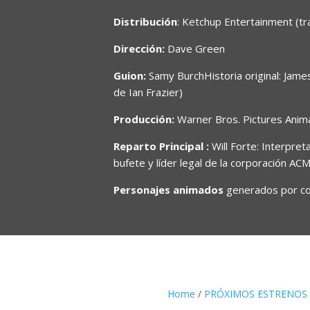
Distribución
: Ketchup Entertainment (tr
Dirección:
Dave Green
Guion:
Samy BurchHistoria original: Jame
de Ian Frazier)
Producción:
Warner Bros. Pictures Anim
Reparto Principal :
Will Forte: Interpre
bufete y líder legal de la corporación A
Personajes animados
generados por com
Home
/
PRÓXIMOS ESTRENOS