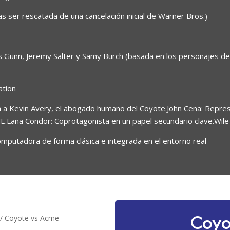
as ser rescatada de una cancelación inicial de Warner Bros.)
s Gunn, Jeremy Salter y Samy Burch (basada en los personajes de
ation
ta a Kevin Avery, el abogado humano del Coyote.John Cena: Represe
CME.Lana Condor: Coprotagonista en un papel secundario clave.Wile
putadora de forma clásica e integrada en el entorno real
Coyo
/ Coyote vs Acme