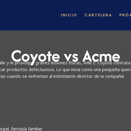
INICIO
CARTELERA
PRÓ
Coyote vs Acme
lle y le provoque graves lesiones físicas, Wile E. Coyote contr
car productos defectuosos. Lo que inicia como una pequeña quere
ivas cuando se enfrentan al intimidante director de la compañía
gal, fantasía familiar