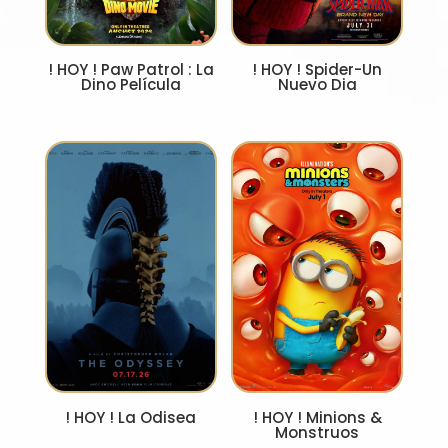
! HOY ! Paw Patrol : La
! HOY ! Spider-Un
Dino Película
Nuevo Dia
! HOY ! La Odisea
! HOY ! Minions &
Monstruos