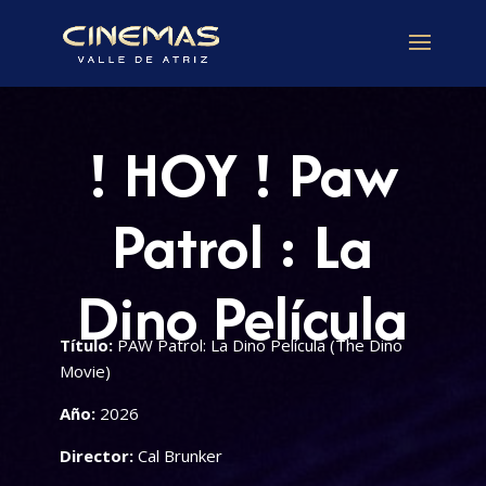
! HOY ! Paw
Patrol : La
Dino Película
Título:
PAW Patrol: La Dino Película (The Dino
Movie)
Año:
2026
Director:
Cal Brunker