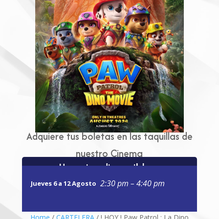
Adquiere tus boletas en las taquillas de
nuestro Cinema
Horarios disponibles:
2:30 pm – 4:40 pm
Jueves 6 a 12 Agosto
Home
/
CARTELERA
/ ! HOY ! Paw Patrol : La Dino